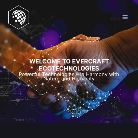
Zum
Inhalt
springen
WELCOME TO EVERCRAFT
ECOTECHNOLOGIES
Powerful Technologies – In Harmony with
Nature and Humanity