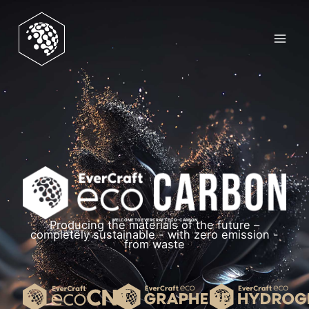
Zum
Inhalt
springen
WELCOME TO EVERCRAFT ECO-CARBON
Producing the materials of the future –
completely sustainable - with zero emission -
from waste